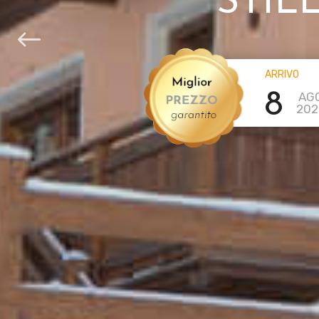
STIL
ARRIVO
8
AG
202