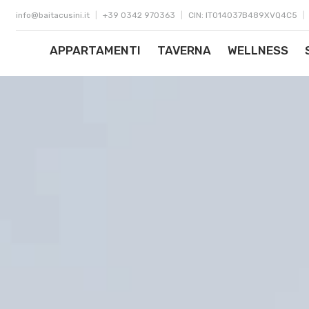
info@baitacusini.it
|
+39 0342 970363
|
CIN: IT014037B489XVQ4C5
|
APPARTAMENTI
TAVERNA
WELLNESS