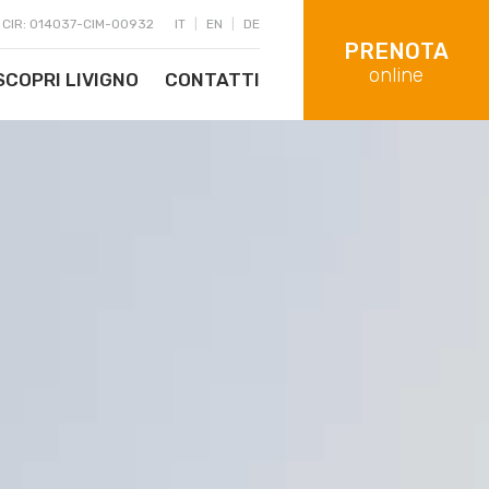
|
CIR: 014037-CIM-00932
IT
|
EN
|
DE
PRENOTA
online
SCOPRI LIVIGNO
CONTATTI