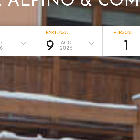
E ALPINO & CO
PARTENZA
PERSONE
9
O
AGO
6
2026