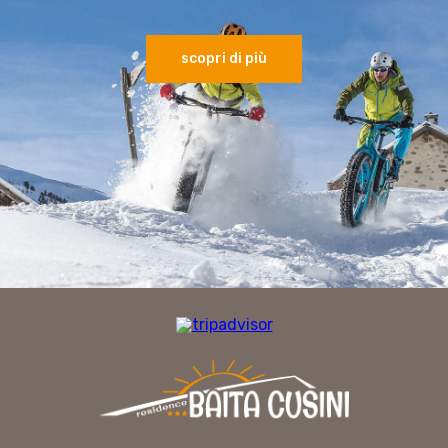
Il Titolare del trattamento dei dati è Adelmo Cusini con sede in Via S.S. 301, 978
23041 Livigno (SO), email: info@baitacusini.it
2. Tipologia di dati trattati finalità e base giuridica del trattamento
scopri di più
2.1. Dati di navigazione
I sistemi informatici e le procedure software preposte al funzionamento di
questo sito acquisiscono, nel normale esercizio, alcuni dati personali che
vengono poi trasmessi implicitamente nell’uso dei protocolli di comunicazione
Internet.
Si tratta di informazioni che per loro natura potrebbero, mediante associazioni
ed elaborazioni con dati detenuti da terzi, permettere di identificare gli
utenti/visitatori (ad es. indirizzo IP, nomi di domini dei computer utilizzati dagli
utenti/visitatori che si collegano al sito, ecc.).
Questi dati vengono utilizzati al solo fine di ricavare informazioni di tipo
statistico (quindi sono anonimi) e per controllare il corretto funzionamento del
sito.
2.2. Dati forniti volontariamente dagli utenti/visitatori
Qualora gli utenti/visitatori collegandosi a questo sito inviino propri dati
personali per accedere a determinati servizi, ovvero, per effettuare richieste via
posta elettronica, si avrà l’acquisizione di tali dati da parte di Adelmo Cusini e/o
dei terzi unitamente ai quali Adelmo Cusini potrebbe fornire il servizio richiesto
dall’utente/visitatore; tali dati verranno trattati esclusivamente per
rispondere alla richiesta, ovvero per la fornitura del servizio in conformità con
la presente Policy e le specifiche Informative privacy fornite in fase di adesione
ai singoli servizi.
2.3. Finalità del trattamento per scopi di marketing diretto
Con il consenso specifico dell'interessato, Adelmo Cusini potrà utilizzare i dati