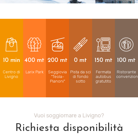
10 min
400 mt
200 mt
0 mt
150 mt
100 mt
Centro di
Larix Park
Seggiovia
Pista da sci
Fermata
Ristorante
Livigno
"Teola-
di fondo
autobus
convenzion
Pianoni"
sotto
gratutito
Vuoi soggiornare a Livigno?
Richiesta disponibilità