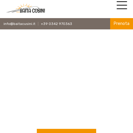
Prenota
info@baitacusini.it
+39 0342 970363
|
RICHIEDI DISPONIBILITÀ